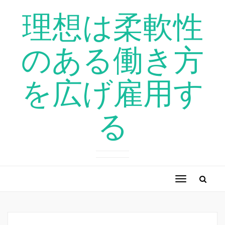
理想は柔軟性
のある働き方
を広げ雇用す
る
ナ
ビ
ゲ
ー