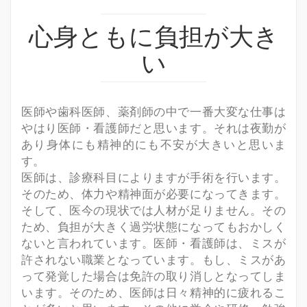
シ
ョ
心身ともに負担が大き
ン
い
を
切
り
替
医師や歯科医師、薬剤師の中で一番大変な仕事は
え
やはり医師・看護師だと思います。それは夜勤が
あり身体にも精神的にも不安が大きいと思いま
す。
医師は、診療科目によりますが手術を行います。
そのため、体力や精神面が必要になってきます。
そして、医今の現状では人材が足りません。その
ため、負担が大きく過労状態になってもおかしく
ないと言われています。医師・看護師は、ミスが
許されない職業となっています。もし、ミスがあ
って発覚した場合は免許の取り消しとなってしま
います。そのため、医師は日々精神的に疲れるこ